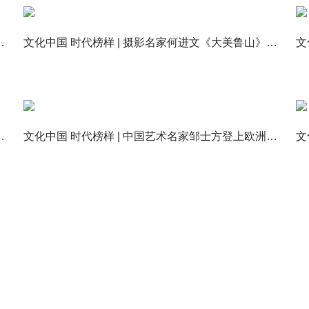
家邵天武作品登上欧洲国家邮票
文化中国 时代榜样 | 摄影名家何进文《大美鲁山》系列作品荣登欧洲国家邮票
家朱民乐作品登上欧洲国家邮票
文化中国 时代榜样 | 中国艺术名家邹士方登上欧洲国家邮票