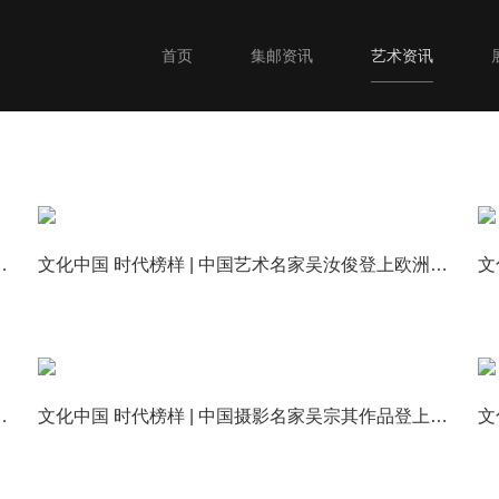
首页
集邮资讯
艺术资讯
企业家李红登上欧洲国家邮票
文化中国 时代榜样 | 中国艺术名家吴汝俊登上欧洲国家邮票
名家张冬梅登上欧洲国家邮票
文化中国 时代榜样 | 中国摄影名家吴宗其作品登上欧洲国家邮票