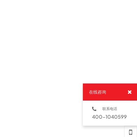
在线咨询
联系电话
400-1040599