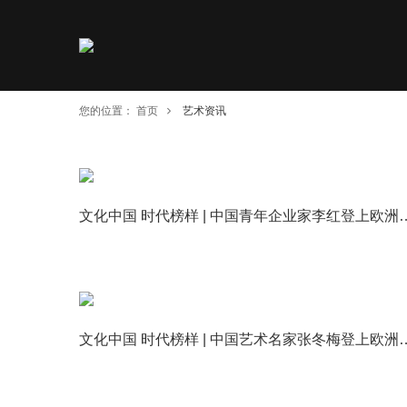
您的位置：
首页
艺术资讯
文化中国 时代榜样 | 中国青年
文化中国 时代榜样 | 中国艺术