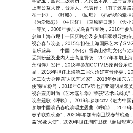
李舒玉，国家二级演员，人民艺术家，上海音乐
上海公益大使，音乐人。代表作：《有了这条路
在一起》、《呼唤》、《回归》《妈妈我的牵挂
《为爱喝彩》《中国红》《草原萨日朗》《舍小家
一等奖，2008年参加义乌春节春晚，2010年参
参加上海市迎十一国庆晚会及参加国家领导接待会
视台春节晚会，2015年担任上海国际艺术节SM
音乐盛典——中国（奉化）雪窦山弥勒文化节独唱
受到粉丝及业内人士高度赞扬，2017年参加上海
永相伴》发行，2018年参加CCTV15原创音
品，2018年担任上海第二届法治好声音评委，2
次二次大会评选“人民艺术家”，2018年参加东
使”荣誉称号，2018年CCTV第七届亚洲明星颁
视台壹周时尚《艺术嘉年华》荣获“艺术成就奖”，2
晚主题歌《呼唤》。2019年参加cctv《魅力中
参加中国演员春晚演唱主题曲《呼唤》，2019年
春节联欢晚会”，2020年参加海南卫视春节晚会
益“形象大使”，2020年担任湖南卫视《超级靓