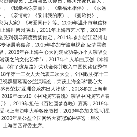
家协会会员，上海新艺联会员，黎川形象代言人，
》、《我幸福你美丽》、《幸福永相伴》、《永远
》、《亲情树》《黎川我的家》、《曼玲粥》、
为大家》《与爱同行》等。2006年温州市电信杯
加上海世博园演出，2011年上海市艺术节，2013年
受到领导高度赞扬肯定，2014年参加浙江温州电
G专场展演嘉宾，2015年参加宁波电视台 应梦雪窦
，2016年在上海兰心大剧院成功举办个人演唱会
潜溪之约文化艺术节，2017年个人单曲原创《幸福
乐栏目《有了这条路》荣获金奖并收入中国铁路优秀作
018年第十三次人大代表二次大会，全国政协第十三
方卫视群星璀璨公益演唱会，荣获上海全球“爱心大
奖盛典荣获“亚洲音乐杰出人物奖”，2018参加上海电
019年cctv10《中国演艺春晚》演唱中国演艺界春
国行》，2019年担任《百姓圆梦春晚》嘉宾，2019年
受聘上海协申大学客座教授，2019年参加央视“明星
，2020年星公益全国网络大赛冠军并评选：星公
声》上海赛区评委主席。