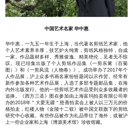
中国艺术名家 华中惠
华中惠，一九五一年生于上海，当代著名剪纸艺术家，他
个人艺术素养丰厚，技艺炉火纯青，剪纸风格独特，自成
一家。作品题材多样、秀雅俊逸、精美绝伦，见者无不惊
叹。现已结集出版了个人剪纸作品集《一剪东篱（百菊
图）》和《一剪风流（人物卷）》。成功举办了2017年个
人作品展，沪上众多书画名家纷纷题词以示作贺。经常有
新作参加各种艺术作品展，入选了多部专题邮品集，在海
内外出版发行。他的一些剪纸艺术作品受到众多收藏者的
追捧。《西方三圣》图在参加由上海富玛拍卖有限公司举
办的2018年＂大爱无疆＂慈善拍卖会上被人以三万元的价
格拍走，红楼人物《金陵十二钗》被中国文联旗下的剪纸
研究中心收藏。有些作品被作为礼品带往了海外，或被沪
上一些企业家和上海《博源美术馆》珍收馆藏。